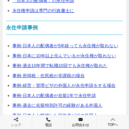
「日本人の配偶者」の永住申請
永住権申請は専門の行政書士に
永住申請事例
事例-日本人の配偶者が5年経っても永住権が取れない
事例-日本に10年以上住んでいるが永住権が取れない
事例-過去10年間で転職10回でも永住権が取れた
事例-所得税・住民税が非課税の場合
事例-経営・管理ビザの外国人が永住申請をする場合
事例-日本人の配偶者が在留1年で永住申請
事例-過去に在留特別許可の経験がある外国人
事例-日本人と離婚した定住者ビザの外国人
事例-元日本人が永住権を取得する場合
TOPへ
シェア
電話
お問合わせ