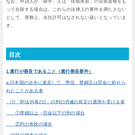
なお、申請人が「留学」又は「技能実習」の在留資格をも
って在留する場合は、これらの法律上の要件を満たさない
として、実務上、永住許可はなされない扱いとなっていま
す。
目次
1.素行が善良であること（素行善良要件）
a.日本国の法令に違反して、懲役、禁錮又は罰金に処せら
れたことがある者
⑴「刑法34条の2」の刑の消滅の規定の適用を受ける者
①禁錮以上・罰金以下の刑の場合
②刑の免除の場合