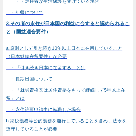
・・定住者が生活保護を受けている場合
・年収について
3.その者の永住が日本国の利益に合すると認められるこ
と（国益適合要件）
a.原則として引き続き10年以上日本に在留していること
（日本継続在留要件）が必要
・「引き続き日本に在留する」とは
・長期出国について
・「就労資格又は居住資格をもって継続して5年以上在
留」とは
・永住許可申請中に転職した場合
b.納税義務等公的義務を履行していることを含め、法令を
遵守していることが必要