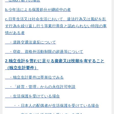
⑵執行猶予の場合
b.少年法による保護処分が継続中の者
c.日常生活又は社会生活において、違法行為又は風紀を乱
す行為を繰り返し行う等素行善良と認められない特段の事
情がある者
・道路交通法違反について
・窃盗、資格外活動制限の超過等について
2.独立生計を営むに足りる資産又は技能を有すること
（独立生計要件）
・独立生計要件は帯単位でみる
・「経営・管理」からの永住許可申請
・生活保護を受けている場合
・・日本人の配偶者が生活保護を受けている場合