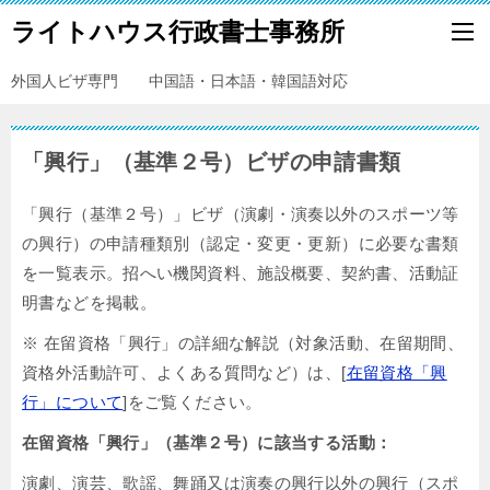
ライトハウス行政書士事務所
外国人ビザ専門 中国語・日本語・韓国語対応
「興行」（基準２号）ビザの申請書類
「興行（基準２号）」ビザ（演劇・演奏以外のスポーツ等
の興行）の申請種類別（認定・変更・更新）に必要な書類
を一覧表示。招へい機関資料、施設概要、契約書、活動証
明書などを掲載。
※ 在留資格「興行」の詳細な解説（対象活動、在留期間、
資格外活動許可、よくある質問など）は、[
在留資格「興
行」について
]をご覧ください。
在留資格「興行」（基準２号）に該当する活動：
演劇、演芸、歌謡、舞踊又は演奏の興行以外の興行（スポ