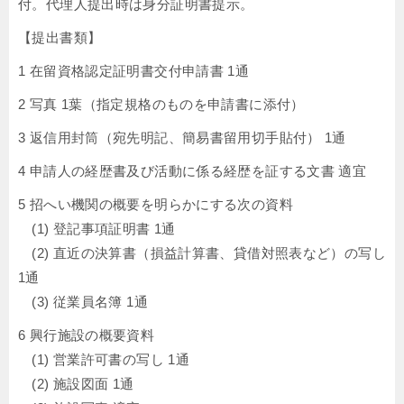
付。代理人提出時は身分証明書提示。
【提出書類】
1 在留資格認定証明書交付申請書 1通
2 写真 1葉（指定規格のものを申請書に添付）
3 返信用封筒（宛先明記、簡易書留用切手貼付） 1通
4 申請人の経歴書及び活動に係る経歴を証する文書 適宜
5 招へい機関の概要を明らかにする次の資料
(1) 登記事項証明書 1通
(2) 直近の決算書（損益計算書、貸借対照表など）の写し
1通
(3) 従業員名簿 1通
6 興行施設の概要資料
(1) 営業許可書の写し 1通
(2) 施設図面 1通