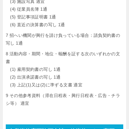
(3) 施設写真 適宜
(4) 従業員名簿 1通
(5) 登記事項証明書 1通
(6) 直近の決算書の写し 1通
7 招へい機関が興行を請け負っている場合：請負契約書の
写し 1通
8 活動内容・期間・地位・報酬を証する次のいずれかの文
書
(1) 雇用契約書の写し 1通
(2) 出演承諾書の写し 1通
(3) 上記(1)又は(2)に準ずる文書 適宜
9 その他参考資料（滞在日程表・興行日程表・広告・チラ
シ等） 適宜