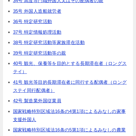
34号 高度専門職外国人又はその配偶者の親
35号 外国人造船就労者
36号 特定研究活動
37号 特定情報処理活動
38号 特定研究活動等家族滞在活動
39号 特定研究活動等の親
40号 観光、保養等を目的とする長期滞在者（ロングス
テイ）
41号 観光等目的長期滞在者に同行する配偶者（ロング
ステイ同行配偶者）
42号 製造業外国従業員
国家戦略特別区域法16条の4第1項によるみなしの家事
支援外国人
国家戦略特別区域法16条の5第1項によるみなしの農業