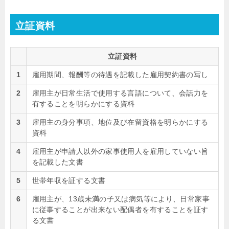
立証資料
立証資料
1
雇用期間、報酬等の待遇を記載した雇用契約書の写し
2
雇用主が日常生活で使用する言語について、会話力を
有することを明らかにする資料
3
雇用主の身分事項、地位及び在留資格を明らかにする
資料
4
雇用主が申請人以外の家事使用人を雇用していない旨
を記載した文書
5
世帯年収を証する文書
6
雇用主が、13歳未満の子又は病気等により、日常家事
に従事することが出来ない配偶者を有することを証す
る文書