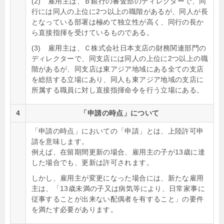
(2) 雇用主は、Ｂ銀行の審査部のディレクターで、同
行には同人の上位に2つ以上の職階があるが、同人が長
となっている部署は極めて独立性が高く、同行の長か
ら直接指揮を受けているものである。
(3) 雇用主は、Ｃ株式会社日本支店の財務関連部門の
ディレクターで、同支店には同人の上位に2つ以上の職
階があるが、同支店は東アジア地域にある全ての支店
を総括する立場にあり、同人も東アジア地域の支店に
所属する職員に対し直接指揮命令を行う立場にある。
4
「申請の時点」について
「申請の時点」においての「申請」とは、上陸許可申
請を意味します。
例えば、在留期間更新の場合、雇用主の子が13歳に達
した場合でも、更新は許可されます。
しかし、雇用主が変更になった場合には、新たな雇用
主は、「13歳未満の子又は病気等により、日常家事に
従事することが出来ない配偶者を有すること」の要件
を満たす必要があります。