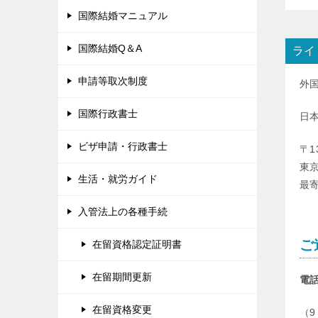
国際結婚マニュアル
国際結婚Q＆A
ライ
申請等取次制度
外
国際行政書士
日
ビザ申請・行政書士
〒1
東京
生活・就労ガイド
最
入管法上の各種手続
ご
在留資格認定証明書
在留期間更新
電
在留資格変更
（9