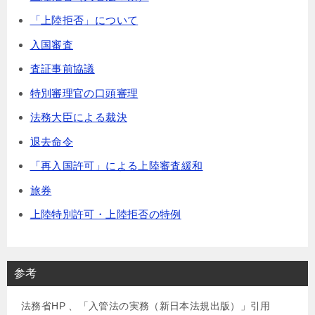
「上陸拒否」について
入国審査
査証事前協議
特別審理官の口頭審理
法務大臣による裁決
退去命令
「再入国許可」による上陸審査緩和
旅券
上陸特別許可・上陸拒否の特例
参考
法務省HP 、「入管法の実務（新日本法規出版）」引用