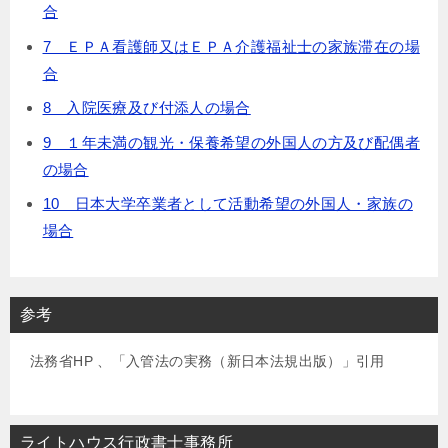
合
7 ＥＰＡ看護師又はＥＰＡ介護福祉士の家族滞在の場
合
8 入院医療及び付添人の場合
9 １年未満の観光・保養希望の外国人の方及び配偶者
の場合
10 日本大学卒業者として活動希望の外国人・家族の
場合
参考
法務省HP 、「入管法の実務（新日本法規出版）」引用
ライトハウス行政書士事務所