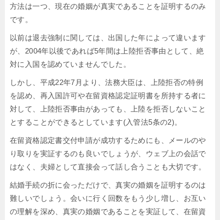
方法は一つ、現在の婚姻が真実であることを証明するのみ
です。
以前は退去強制に関しては、出国した年によって違います
が、2004年以後であれば5年間は上陸拒否事由として、絶
対に入国を認めていませんでした。
しかし、平成22年7月より、法務大臣は、上陸拒否の特例
を認め、再入国許可や在留資格認定証明書を所持する者に
対して、上陸拒否事由があっても、上陸を拒否しないこと
とすることができるとしています(入管法5条の2)。
在留資格認定書交付申請が成功するためにも、メールのや
り取りを実証するのも良いでしょうが、ウェブ上の会話で
はなく、夫婦として直接会って話し合うことも大切です。
結婚手続の折に会っただけで、真実の婚姻を証明するのは
難しいでしょう。会いに行く回数をもう少し増し、お互い
の理解を深め、真実の婚姻であることを実証して、在留資