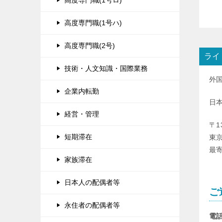
高度専門職(1号ロ)
高度専門職(1号ハ)
高度専門職(2号)
ライ
技術・人文知識・国際業務
外
企業内転勤
日
経営・管理
〒1
短期滞在
東京
最
家族滞在
日本人の配偶者等
ご
永住者の配偶者等
電