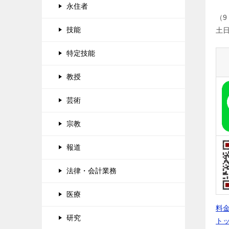
永住者
（9
技能
土
特定技能
教授
芸術
宗教
報道
法律・会計業務
医療
料
研究
ト