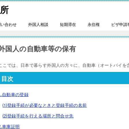
所
問い合わせ
外国人相談
短期滞在
永住権
ビザ申請
外国人の自動車等の保有
ここでは、日本で暮らす外国人の方々に、自動車（オートバイを
目次
1.自動車の登録
⑴登録手続が必要なときと登録手続の名前
⑵登録手続を行える場所と問合せ先
2.車庫証明