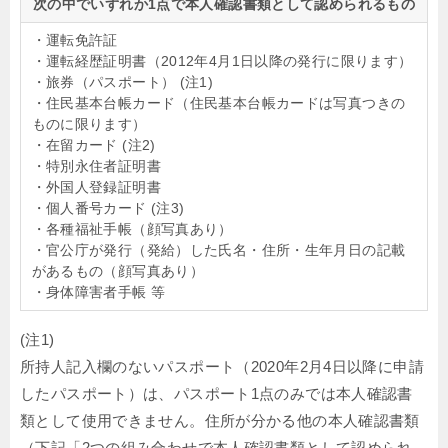
次の中でいずれか1点で本人確認書類として認められるもの
・運転免許証
・運転経歴証明書（2012年4月1日以降の発行に限ります）
・旅券（パスポート） (注1)
・住民基本台帳カード（住民基本台帳カードは写真つきの
ものに限ります）
・在留カード (注2)
・特別永住者証明書
・外国人登録証明書
・個人番号カード (注3)
・各種福祉手帳（顔写真あり）
・官公庁が発行（発給）した氏名・住所・生年月日の記載
があるもの（顔写真あり）
・身体障害者手帳 等
(注1)
所持人記入欄のないパスポート（2020年2月4日以降に申請
したパスポート）は、パスポート1点のみでは本人確認書
類として使用できません。住所が分かる他の本人確認書類
（下記「2つの組み合わせで本人確認書類として認められ