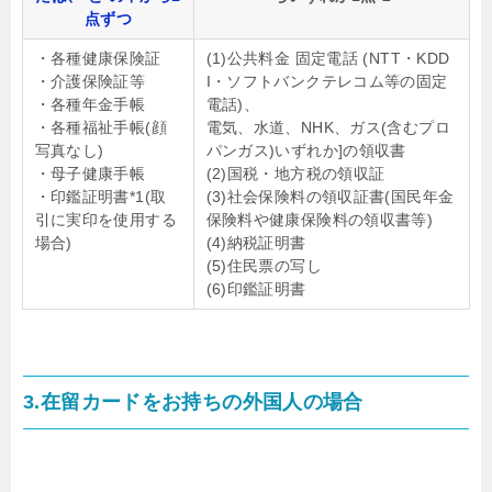
点ずつ
・各種健康保険証
(1)公共料金 固定電話 (NTT・KDD
・介護保険証等
I・ソフトバンクテレコム等の固定
・各種年金手帳
電話)、
・各種福祉手帳(顔
電気、水道、NHK、ガス(含むプロ
写真なし)
パンガス)いずれか]の領収書
・母子健康手帳
(2)国税・地方税の領収証
・印鑑証明書*1(取
(3)社会保険料の領収証書(国民年金
引に実印を使用する
保険料や健康保険料の領収書等)
場合)
(4)納税証明書
(5)住民票の写し
(6)印鑑証明書
3.在留カードをお持ちの外国人の場合