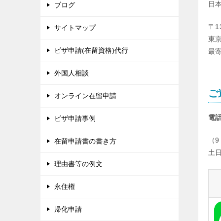
日
ブログ
〒1
サイトマップ
東京
ビザ申請(在留資格)代行
最
外国人相談
ご
オンライン在留申請
電
ビザ申請事例
（9
在留申請書の書き方
土
理由書等の例文
永住権
帰化申請