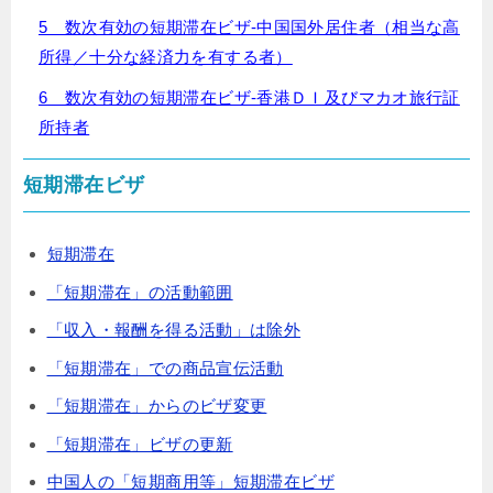
5 数次有効の短期滞在ビザ-中国国外居住者（相当な高
所得／十分な経済力を有する者）
6 数次有効の短期滞在ビザ-香港ＤＩ及びマカオ旅行証
所持者
短期滞在ビザ
短期滞在
「短期滞在」の活動範囲
「収入・報酬を得る活動」は除外
「短期滞在」での商品宣伝活動
「短期滞在」からのビザ変更
「短期滞在」ビザの更新
中国人の「短期商用等」短期滞在ビザ