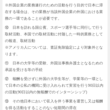
※外国企業の業務遂行のための活動を行う目的で日本に滞
在する場合は、その業務が当該外国企業の外国における業
務の一環であることが必要です。
⑩ 日本を訪れる国公賓、スポーツ選手等に同行して行う
取材活動、本国での取材活動に付随した一時的業務として
の報道、取材活動
※アメリカ人については、査証免除協定により対象外とな
ります。
⑪ 日本の大学等の受験、外国法事務弁護士となるための
承認を受ける等の手続
⑫ 報酬を受けずに外国の大学生等が、学業等の一環とし
て日本の公私の機関に受け入れられて実習を行う90日以内
の活動(90日以内の無報酬でのインターンシップ)
⑬ その他日本において収入を伴う事業を運営し又は報酬
を得る活動をすることのない短期間の滞在