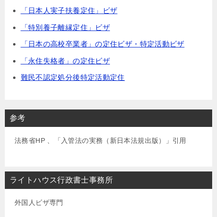
「日本人実子扶養定住」ビザ
「特別養子離縁定住」ビザ
「日本の高校卒業者」の定住ビザ・特定活動ビザ
「永住失格者」の定住ビザ
難民不認定処分後特定活動定住
参考
法務省HP 、「入管法の実務（新日本法規出版）」引用
ライトハウス行政書士事務所
外国人ビザ専門