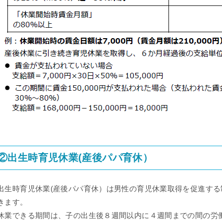
②出⽣時育児休業(産後パパ育休）
出⽣時育児休業(産後パパ育休）は男性の育児休業取得を促進す
きます。
休業できる期間は、⼦の出⽣後８週間以内に４週間までの間の労