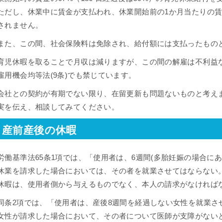
ただし、休業中に賃金が支払われ、休業開始前の1か月当たりの賃
されません。
また、この間、社会保険料は免除され、給付額には支払ったもの
育児休暇を取ることで月収は減りますが、この間の解雇は不利益な
雇用機会均等法(9条)でも禁じています。
会社との契約が有期でない限り、在留更新も問題ないものと考え
実を伝え、相談してみてください。
産前産後の休暇
労働基準法65条1項では、「使用者は、6週間(多胎妊娠の場合に
休業を請求した場合においては、その者を就業させてはならない
休暇は、使用者側から与えるものでなく、本人の請求がなければ
同条2項では、「使用者は、産後8週間を経過しない女性を就業さ
女性が請求した場合において、その者について医師が支障がない