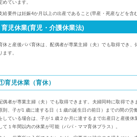
定めています。
支給要件は妊娠4か月以上の出産であること(早産・死産などを含む
育児休業(育児・介護休業法)
育休と産後パパ育休は、配偶者が専業主婦（夫）でも取得でき、
ります。
①育児休業（育休）
配偶者が専業主婦（夫）でも取得できます。夫婦同時に取得でき
原則、⼦が1 歳に達する⽇（１歳の誕⽣⽇の前⽇）までの間の労
をしている場合は、⼦が１歳２か⽉に達するまで出産⽇と産後休
して１年間以内の休業が可能（パパ・ママ育休プラス）。