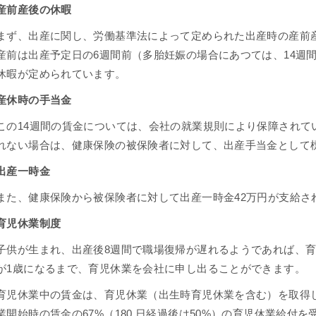
産前産後の休暇
まず、出産に関し、労働基準法によって定められた出産時の産前産後
産前は出産予定日の6週間前（多胎妊娠の場合にあつては、14週
休暇が定められています。
産休時の手当金
この14週間の賃金については、会社の就業規則により保障されて
れない場合は、健康保険の被保険者に対して、出産手当金として標
出産一時金
また、健康保険から被保険者に対して出産一時金42万円が支給さ
育児休業制度
子供が生まれ、出産後8週間で職場復帰が遅れるようであれば、
が1歳になるまで、育児休業を会社に申し出ることができます。
育児休業中の賃金は、育児休業（出⽣時育児休業を含む）を取得
業開始時の賃⾦の67%（180 ⽇経過後は50%）の育児休業給付