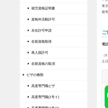
東京
就労資格証明書
最
資格外活動許可
永住許可申請
ご
在留資格取得
電
再入国許可
（9
土
在留資格の取消
ビザの種類
高度専門職ビザ
高度専門職(1号イ)