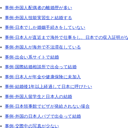
事例-外国人配偶者の離婚歴が多い
事例-外国人技能実習生と結婚する
事例-日本でしか婚姻手続きをしていない
事例-日本人が直近まで海外で仕事をし、日本での収入証明が
事例-外国人が海外で不法滞在している
事例-出会い系サイトで結婚
事例-国際結婚相談所で出会って結婚
事例-日本人が年金や健康保険に未加入
事例-結婚後1年以上経過して日本に呼びたい
事例-外国人留学生と日本人の結婚
事例-日本領事館でビザが発給されない場合
事例-外国の日本人パブで出会って結婚
事例-交際中の写真が少ない