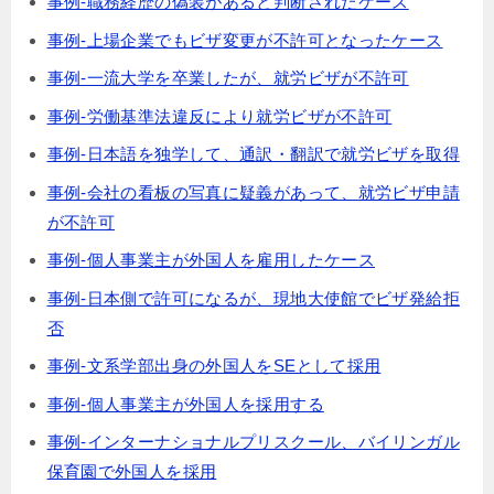
事例-職務経歴の偽装があると判断されたケース
事例-上場企業でもビザ変更が不許可となったケース
事例-一流大学を卒業したが、就労ビザが不許可
事例-労働基準法違反により就労ビザが不許可
事例-日本語を独学して、通訳・翻訳で就労ビザを取得
事例-会社の看板の写真に疑義があって、就労ビザ申請
が不許可
事例-個人事業主が外国人を雇用したケース
事例-日本側で許可になるが、現地大使館でビザ発給拒
否
事例-文系学部出身の外国人をSEとして採用
事例-個人事業主が外国人を採用する
事例-インターナショナルプリスクール、バイリンガル
保育園で外国人を採用